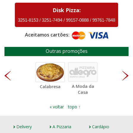
Disk Pizza:
3251-8153
/
3251-7494
/
99157-0888
/
99761-7848
Aceitamos cartões:
Outras promoções
A Moda da
Calabresa
Casa
« voltar
topo ↑
Delivery
A Pizzaria
Cardápio