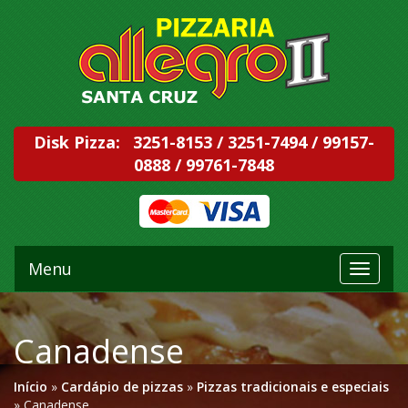
Disk Pizza:
3251-8153
/
3251-7494
/
99157-
0888
/
99761-7848
Menu
Toggle
navigati
Canadense
Início
»
Cardápio de pizzas
»
Pizzas tradicionais e especiais
»
Canadense